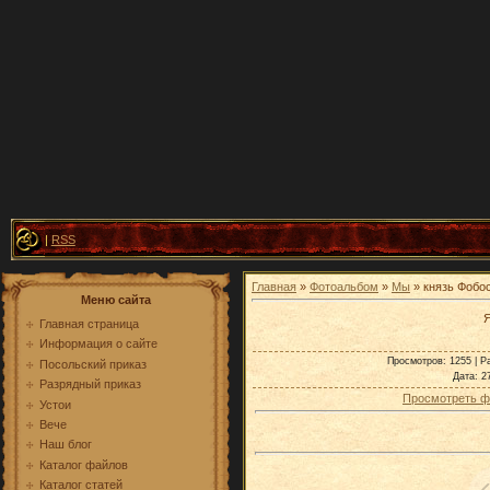
|
RSS
Главная
»
Фотоальбом
»
Мы
» князь Фобо
Меню сайта
Я
Главная страница
Информация о сайте
Просмотров
: 1255 |
Р
Посольский приказ
Дата
: 2
Разрядный приказ
Просмотреть ф
Устои
Вече
Наш блог
Каталог файлов
Каталог статей