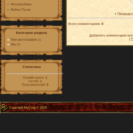
Фотоальбомы
Войны Русов
« Предыду
Всего комментариев
:
0
Категории раздела
Добавлять комментарии могу
[
Р
Мои фотографии
[1]
Мы
[4]
Статистика
Онлайн всего:
1
Гостей:
1
Пользователей:
0
Copyright MyCorp © 2026