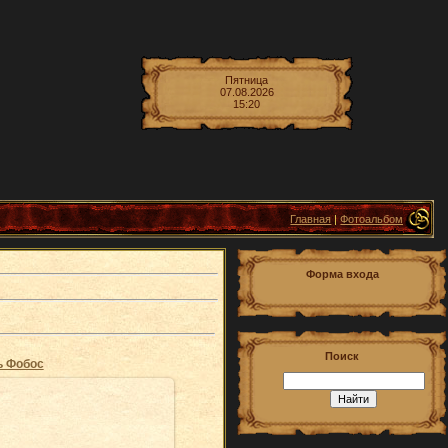
Пятница
07.08.2026
15:20
Главная
|
Фотоальбом
Форма входа
Поиск
ь Фобос
27.08.2009