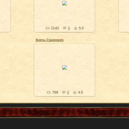
Я бываю разным :)
Snowly
2142
0
5.0
Князь Сварожич
26.08.2009
СВАРОЖИЧ
769
0
4.0