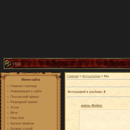
|
RSS
Главная
»
Фотоальбом
» Мы
Меню сайта
Главная страница
Информация о сайте
Фотографий в альбоме
:
4
Посольский приказ
Разрядный приказ
князь Фобос
Устои
Вече
Наш блог
Каталог файлов
27.08.2009
Каталог статей