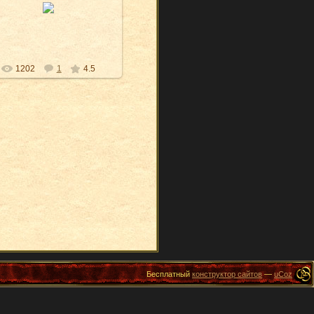
я бываю разным :)
Snowly
1202
1
4.5
Бесплатный
конструктор сайтов
—
uCoz