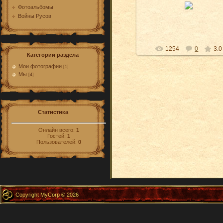
Я бываю разным :)
Фотоальбомы
Войны Русов
Snowly
1254
0
3.0
Категории раздела
Мои фотографии
[1]
Мы
[4]
Статистика
Онлайн всего:
1
Гостей:
1
Пользователей:
0
Copyright MyCorp © 2026